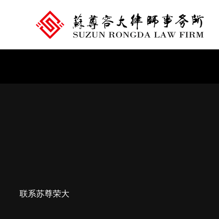
跳
至
内
容
联系苏尊荣大